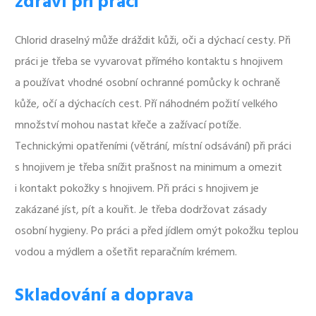
zdraví při práci
Chlorid draselný může dráždit kůži, oči a dýchací cesty. Při
práci je třeba se vyvarovat přímého kontaktu s hnojivem
a používat vhodné osobní ochranné pomůcky k ochraně
kůže, očí a dýchacích cest. Pří náhodném požití velkého
množství mohou nastat křeče a zažívací potíže.
Technickými opatřeními (větrání, místní odsávání) při práci
s hnojivem je třeba snížit prašnost na minimum a omezit
i kontakt pokožky s hnojivem. Při práci s hnojivem je
zakázané jíst, pít a kouřit. Je třeba dodržovat zásady
osobní hygieny. Po práci a před jídlem omýt pokožku teplou
vodou a mýdlem a ošetřit reparačním krémem.
Skladování a doprava