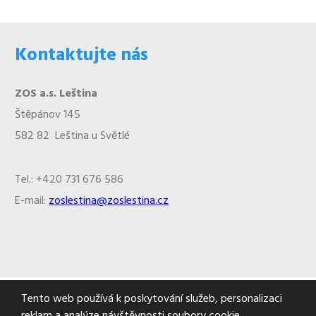
Kontaktujte nás
ZOS a.s. Leština
Štěpánov 145
582 82 Leština u Světlé
Tel.: +420 731 676 586
E-mail:
zoslestina@zoslestina.cz
Tento web používá k poskytování služeb, personalizaci