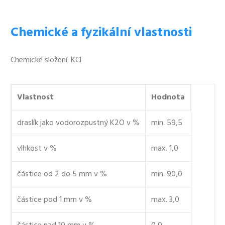
Chemické a fyzikální vlastnosti
Chemické složení: KCl
Vlastnost
Hodnota
draslík jako vodorozpustný K2O v %
min. 59,5
vlhkost v %
max. 1,0
částice od 2 do 5 mm v %
min. 90,0
částice pod 1 mm v %
max. 3,0