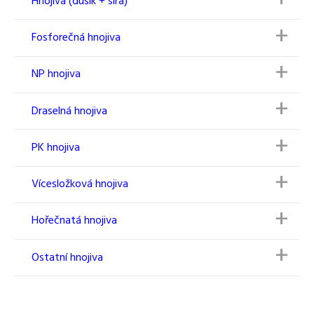
Hnojiva (dusík + síra)
Fosforečná hnojiva
NP hnojiva
Draselná hnojiva
PK hnojiva
Vícesložková hnojiva
Hořečnatá hnojiva
Ostatní hnojiva