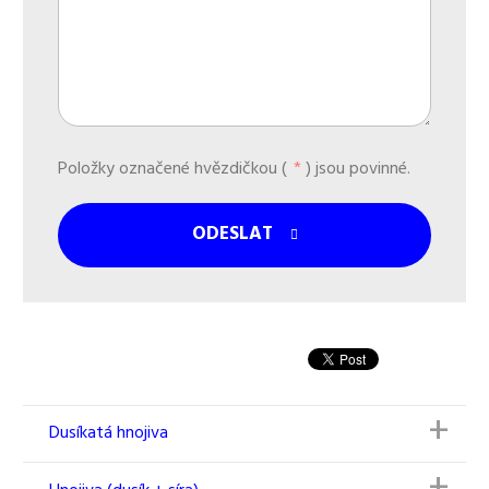
Položky označené hvězdičkou (
*
) jsou povinné.
ODESLAT
Formulář
se
nepodařilo
odeslat.
Dusíkatá hnojiva