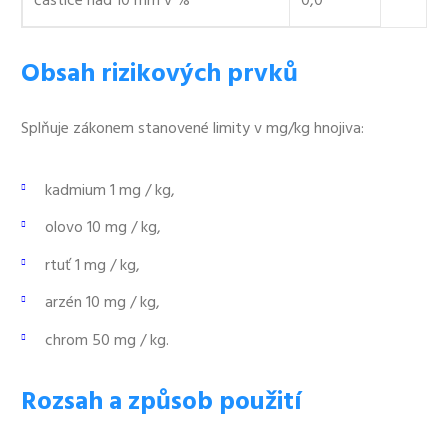
částice nad 10 mm v %
0,0
Obsah rizikových prvků
Splňuje zákonem stanovené limity v mg/kg hnojiva:
kadmium 1 mg / kg,
olovo 10 mg / kg,
rtuť 1 mg / kg,
arzén 10 mg / kg,
chrom 50 mg / kg.
Rozsah a způsob použití